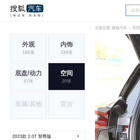
当前位置:
搜狐汽车
＞
车型
外观
内饰
166张
234张
底盘/动力
空间
57张
20张
车展/其他
官方
2023款 2.0T 智尊版