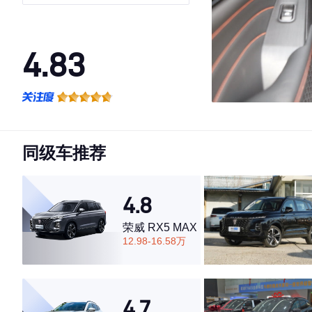
4.83
·外观表现较为优秀，优于85%同级车
·内饰表现较为优秀，优于88%同级车
·空间表现较为优秀，优于93%同级车
同级车推荐
4.8
荣威 RX5 MAX
12.98-16.58万
4.7