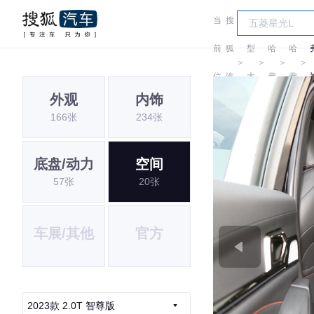
当
搜
车
前
狐
型
哈
哈
＞
＞
＞
＞
位
汽
大
弗
弗
外观
内饰
置:
车
全
166张
234张
底盘/动力
空间
57张
20张
车展/其他
官方
2023款 2.0T 智尊版