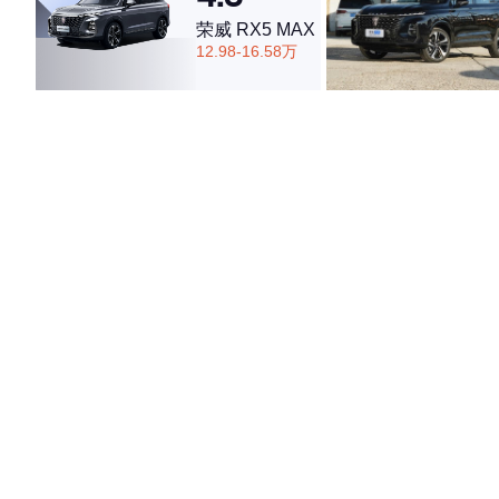
荣威 RX5 MAX
12.98-16.58万