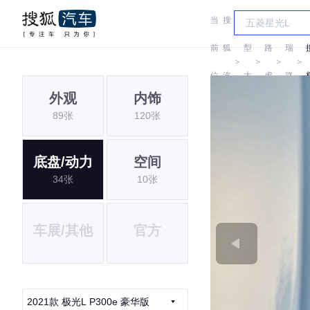
当
搜
车
奇
前
狐
型
路
瑞
＞
＞
＞
＞
位
汽
大
虎
路
外观
内饰
置:
车
全
虎
89张
120张
底盘/动力
空间
34张
10张
车展/其他
官方
2021款 极光L P300e 豪华版