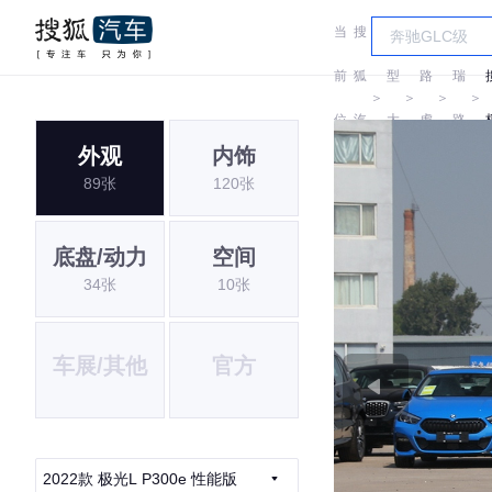
当
搜
车
奇
前
狐
型
路
瑞
＞
＞
＞
＞
位
汽
大
虎
路
外观
内饰
置:
车
全
虎
89张
120张
底盘/动力
空间
34张
10张
车展/其他
官方
2022款 极光L P300e 性能版