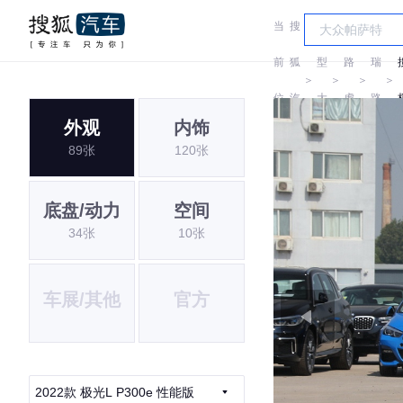
当
搜
车
奇
前
狐
型
路
瑞
＞
＞
＞
＞
位
汽
大
虎
路
外观
内饰
置:
车
全
虎
89张
120张
底盘/动力
空间
34张
10张
车展/其他
官方
2022款 极光L P300e 性能版