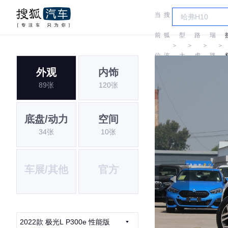
当
搜
车
奇
前
狐
型
路
瑞
＞
＞
＞
＞
位
汽
大
虎
路
外观
内饰
置:
车
全
虎
89张
120张
底盘/动力
空间
34张
10张
车展/其他
官方
2022款 极光L P300e 性能版