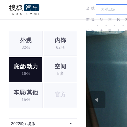
当
搜
车
东
前
狐
型
本
风
＞
＞
＞
＞
位
汽
大
田
本
外观
内饰
置:
车
全
田
32张
62张
底盘/动力
空间
16张
5张
车展/其他
官方
15张
2022款 e境版