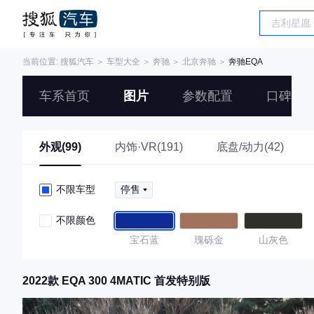
当前位置:
搜狐汽车
＞
车型大全
＞
奔驰
＞
北京奔驰
＞
奔驰EQA
车系首页
图片
参数配置
口碑
外观(99)
内饰·VR(191)
底盘/动力(42)
不限车型
停售
不限颜色
宝石蓝
瑰砾金
山灰色
2022款 EQA 300 4MATIC 首发特别版