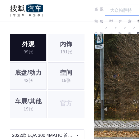
当
搜
车
北
前
狐
型
奔
京
＞
＞
＞
＞
位
汽
大
驰
奔
外观
内饰
置:
车
全
驰
99张
191张
底盘/动力
空间
42张
15张
车展/其他
官方
19张
2022款 EQA 300 4MATIC 首发