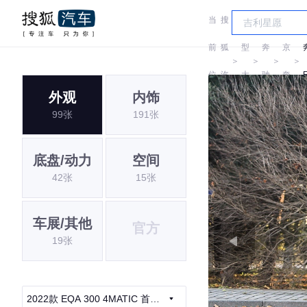
当
搜
车
北
前
狐
型
奔
京
＞
＞
＞
＞
位
汽
大
驰
奔
外观
内饰
置:
车
全
驰
99张
191张
底盘/动力
空间
42张
15张
车展/其他
官方
19张
2022款 EQA 300 4MATIC 首发