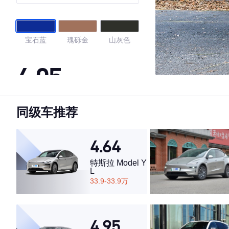
特别版
宝石蓝
瑰砾金
山灰色
4.05
同级车推荐
·外观表现一般，低于91%同级车
·内饰表现一般，低于56%同级车
·空间表现一般，低于100%同级车
4.64
特斯拉 Model Y
L
33.9-33.9万
4.95