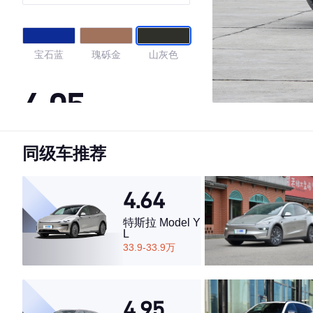
宝石蓝
瑰砾金
山灰色
4.05
同级车推荐
·外观表现一般，低于91%同级车
·内饰表现一般，低于56%同级车
·空间表现一般，低于100%同级车
4.64
特斯拉 Model Y
L
33.9-33.9万
4.95