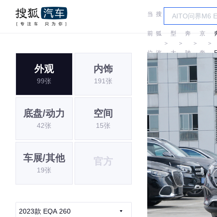
当
搜
车
北
前
狐
型
奔
京
＞
＞
＞
＞
位
汽
大
驰
奔
外观
内饰
置:
车
全
驰
99张
191张
底盘/动力
空间
42张
15张
车展/其他
官方
19张
2023款 EQA 260