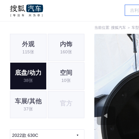
当前位置:
搜狐汽车
＞
车型
外观
内饰
115张
160张
底盘/动力
空间
38张
10张
车展/其他
官方
37张
2022款 630C