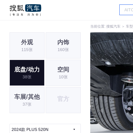
当前位置:
搜狐汽车
＞
车型
外观
内饰
115张
160张
底盘/动力
空间
38张
10张
车展/其他
官方
37张
2024款 PLUS 520N