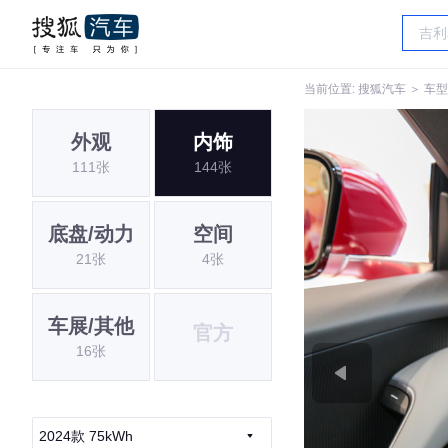
当前位置:
搜狐汽车
＞
车型
外观
内饰
111张
144张
底盘/动力
空间
21张
4张
车展/其他
官方
16张
2024款 75kWh