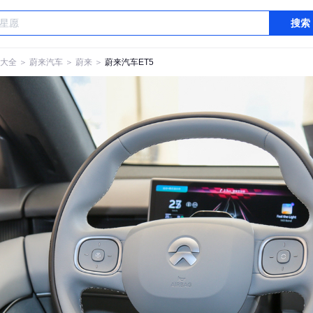
搜索
大全
＞
蔚来汽车
＞
蔚来
＞
蔚来汽车ET5