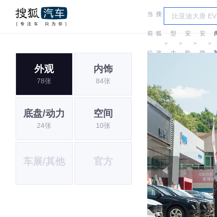
当
搜
车
长
长
前
狐
型
安
安
＞
＞
＞
＞
位
汽
大
欧
跨
外观
内饰
置:
车
全
尚
越
78张
84张
底盘/动力
空间
24张
10张
车展/其他
官方