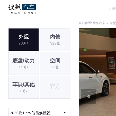
当前位置:
搜狐汽车
＞
车型
外观
内饰
788张
929张
底盘/动力
空间
148张
26张
车展/其他
官方
10张
2025款 Ultra 智能焕新版