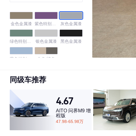
金色金属漆
紫色特别版
灰色金属漆
珍珠漆
绿色特别版
银色金属漆
黑色金属漆
珍珠漆
蓝色特别版
金色/棕色
冷光漆
4.64
同级车推荐
4.67
·外观表现一般，低于56%同级车
·内饰表现较为优秀，优于83%同级车
AITO 问界M9 增
程版
·空间表现一般，低于62%同级车
47.98-65.98万