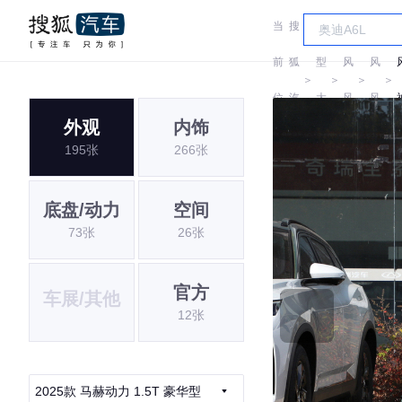
当
搜
车
东
东
前
狐
型
风
风
＞
＞
＞
＞
位
汽
大
风
风
外观
内饰
置:
车
全
神
神
195张
266张
底盘/动力
空间
73张
26张
官方
车展/其他
12张
2025款 马赫动力 1.5T 豪华型