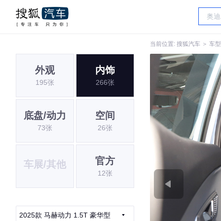
当前位置:
搜狐汽车
＞
车型
外观
内饰
195张
266张
底盘/动力
空间
73张
26张
官方
车展/其他
12张
2025款 马赫动力 1.5T 豪华型