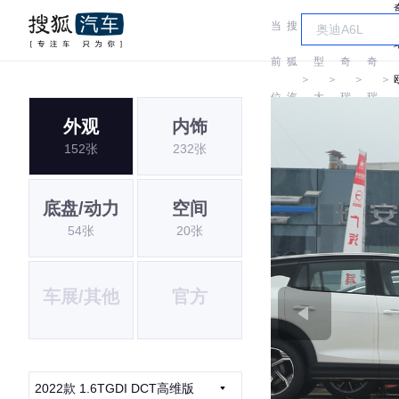
当
搜
车
前
狐
型
奇
奇
＞
＞
＞
＞
位
汽
大
瑞
瑞
外观
内饰
置:
车
全
152张
232张
底盘/动力
空间
54张
20张
车展/其他
官方
2022款 1.6TGDI DCT高维版