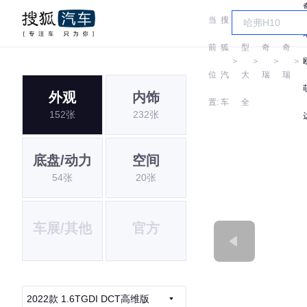
当
搜
车
前
狐
型
奇
奇
＞
＞
＞
＞
位
汽
大
瑞
瑞
外观
内饰
置:
车
全
152张
232张
底盘/动力
空间
54张
20张
车展/其他
官方
2022款 1.6TGDI DCT高维版