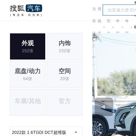
当
搜
车
前
狐
型
奇
奇
＞
＞
＞
＞
位
汽
大
瑞
瑞
外观
内饰
置:
车
全
152张
232张
底盘/动力
空间
54张
20张
车展/其他
官方
2022款 1.6TGDI DCT超维版