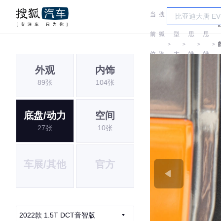
当
搜
车
前
狐
型
思
思
＞
＞
＞
＞
位
汽
大
皓
皓
外观
内饰
置:
车
全
89张
104张
底盘/动力
空间
27张
10张
车展/其他
官方
2022款 1.5T DCT音智版