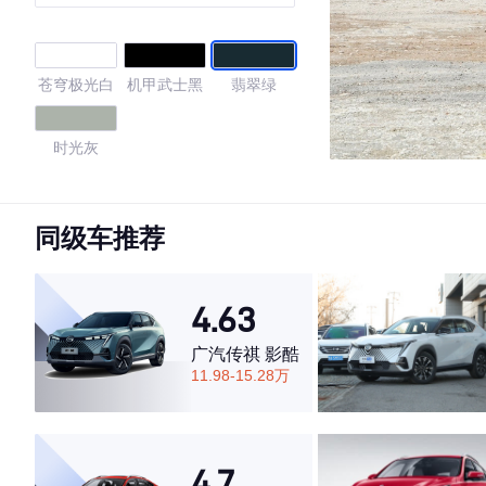
苍穹极光白
机甲武士黑
翡翠绿
时光灰
4.62
同级车推荐
·外观表现一般，低于77%同级车
4.63
·内饰表现较为优秀，优于54%同级车
·空间表现一般，低于64%同级车
广汽传祺 影酷
11.98-15.28万
4.7