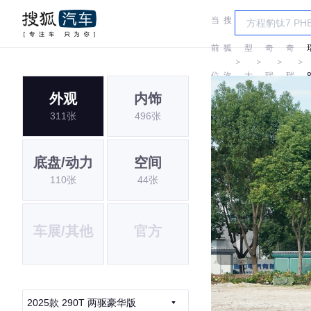
当
搜
车
前
狐
型
奇
奇
＞
＞
＞
＞
位
汽
大
瑞
瑞
外观
内饰
置:
车
全
311张
496张
底盘/动力
空间
110张
44张
车展/其他
官方
2025款 290T 两驱豪华版