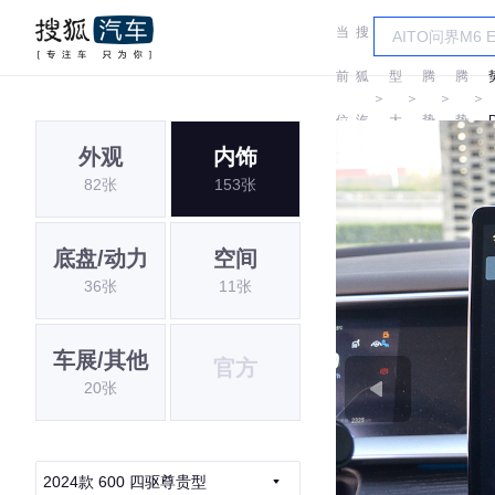
当
搜
车
前
狐
型
腾
腾
＞
＞
＞
＞
位
汽
大
势
势
外观
内饰
置:
车
全
82张
153张
底盘/动力
空间
36张
11张
车展/其他
官方
20张
2024款 600 四驱尊贵型