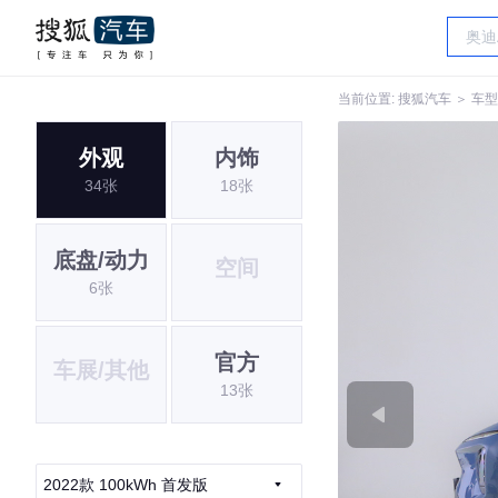
当前位置:
搜狐汽车
＞
车型
外观
内饰
34张
18张
底盘/动力
空间
6张
官方
车展/其他
13张
2022款 100kWh 首发版