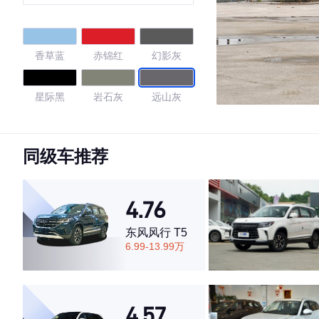
香草蓝
赤锦红
幻影灰
星际黑
岩石灰
远山灰
4.78
同级车推荐
·外观表现较为优秀，优于81%同级车
4.76
·内饰表现较为优秀，优于69%同级车
·空间表现较为优秀，优于57%同级车
东风风行 T5
6.99-13.99万
4.57