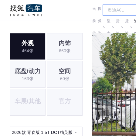
当
搜
车
前
狐
型
捷
捷
＞
＞
＞
＞
位
汽
大
途
途
外观
内饰
置:
车
全
464张
660张
底盘/动力
空间
163张
60张
车展/其他
官方
2026款 青春版 1.5T DCT精英版