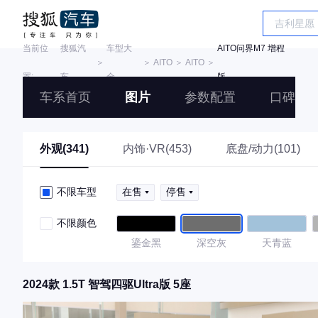
当前位
搜狐汽
车型大
AITO问界M7 增程
＞
＞
AITO
＞
AITO
＞
置:
车
全
版
车系首页
图片
参数配置
口碑
外观(341)
内饰·VR(453)
底盘/动力(101)
不限车型
在售
停售
不限颜色
鎏金黑
深空灰
天青蓝
2024款 1.5T 智驾四驱Ultra版 5座