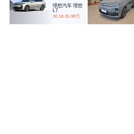
理想汽车 理想
L7
30.18-35.98万