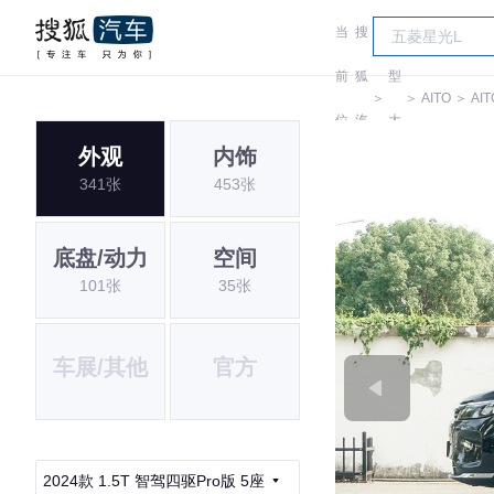
当
搜
车
前
狐
型
＞
＞
AITO
＞
AIT
位
汽
大
外观
内饰
置:
车
全
341张
453张
底盘/动力
空间
101张
35张
车展/其他
官方
2024款 1.5T 智驾四驱Pro版 5座