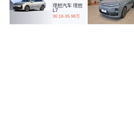
理想汽车 理想
L7
30.18-35.98万