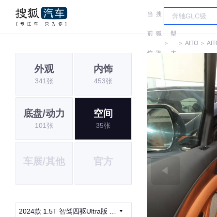
当
搜
车
前
狐
型
＞
＞
AITO
＞
AIT
位
汽
大
外观
内饰
置:
车
全
341张
453张
底盘/动力
空间
101张
35张
车展/其他
官方
2024款 1.5T 智驾四驱Ultra版 5