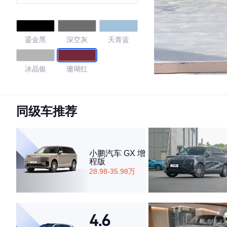
激光雷达）
鎏金黑
深空灰
天青蓝
冰晶银
珊瑚红
4.68
同级车推荐
·外观表现一般，低于72%同级车
小鹏汽车 GX 增
·内饰表现较为优秀，优于62%同级车
程版
·空间表现一般，低于52%同级车
28.98-35.98万
4.6