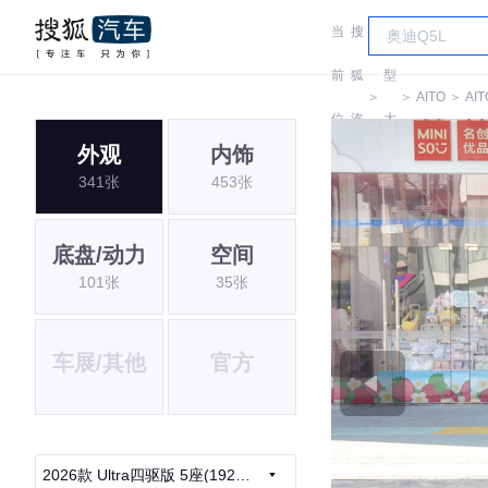
当
搜
车
前
狐
型
＞
＞
AITO
＞
AIT
位
汽
大
外观
内饰
置:
车
全
341张
453张
底盘/动力
空间
101张
35张
车展/其他
官方
2026款 Ultra四驱版 5座(192线