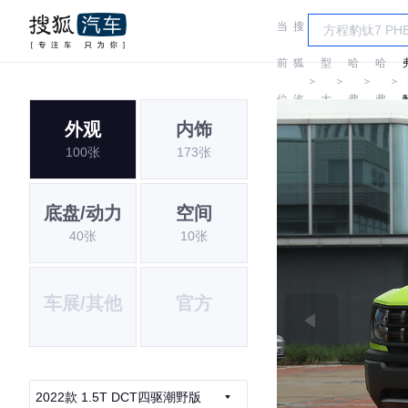
当
搜
车
前
狐
型
哈
哈
＞
＞
＞
＞
位
汽
大
弗
弗
外观
内饰
置:
车
全
100张
173张
底盘/动力
空间
40张
10张
车展/其他
官方
2022款 1.5T DCT四驱潮野版