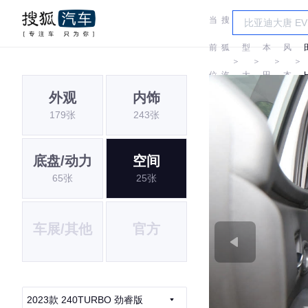
当
搜
车
东
前
狐
型
本
风
＞
＞
＞
＞
位
汽
大
田
本
外观
内饰
置:
车
全
田
179张
243张
底盘/动力
空间
65张
25张
车展/其他
官方
2023款 240TURBO 劲睿版