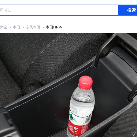
搜索
大全
＞
本田
＞
东风本田
＞
本田HR-V