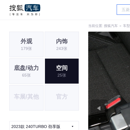
当前位置:
搜狐汽车
＞
车型
外观
内饰
179张
243张
底盘/动力
空间
65张
25张
车展/其他
官方
2023款 240TURBO 劲享版