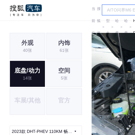
当
搜
车
前
狐
型
哈
哈
＞
＞
＞
＞
位
汽
大
弗
弗
外观
内饰
置:
车
全
40张
61张
底盘/动力
空间
14张
5张
车展/其他
官方
2023款 DHT-PHEV 110KM 畅行