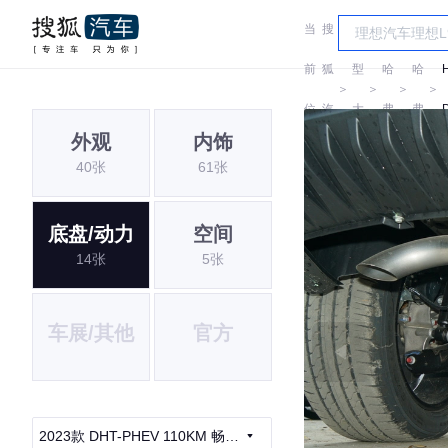
当
搜
车
前
狐
型
哈
哈
＞
＞
＞
＞
位
汽
大
弗
弗
外观
内饰
置:
车
全
40张
61张
底盘/动力
空间
14张
5张
车展/其他
官方
2023款 DHT-PHEV 110KM 畅行