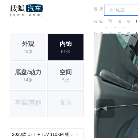
当
搜
车
前
狐
型
哈
哈
＞
＞
＞
＞
位
汽
大
弗
弗
外观
内饰
置:
车
全
40张
61张
底盘/动力
空间
14张
5张
车展/其他
官方
2023款 DHT-PHEV 110KM 畅行