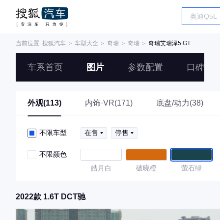
当前位置:
搜狐汽车
＞
车型大全
＞
奇瑞
＞
奇瑞
＞
奇瑞艾瑞泽5 GT
车系首页
图片
参数配置
口碑
外观(113)
内饰·VR(171)
底盘/动力(38)
不限车型
在售
停售
不限颜色
皓月白
破晓橙
萤石绿
2022款 1.6T DCT驰