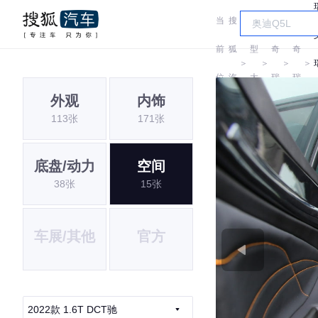
当
搜
车
前
狐
型
奇
奇
＞
＞
＞
＞
位
汽
大
瑞
瑞
外观
内饰
置:
车
全
113张
171张
底盘/动力
空间
38张
15张
车展/其他
官方
2022款 1.6T DCT驰