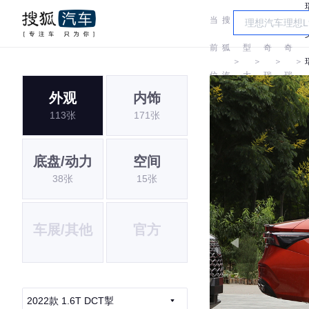
当
搜
车
前
狐
型
奇
奇
＞
＞
＞
＞
位
汽
大
瑞
瑞
外观
内饰
置:
车
全
113张
171张
底盘/动力
空间
38张
15张
车展/其他
官方
2022款 1.6T DCT掣