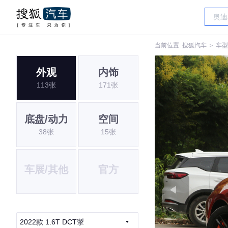
当前位置:
搜狐汽车
＞
车型
外观
内饰
113张
171张
底盘/动力
空间
38张
15张
车展/其他
官方
2022款 1.6T DCT掣