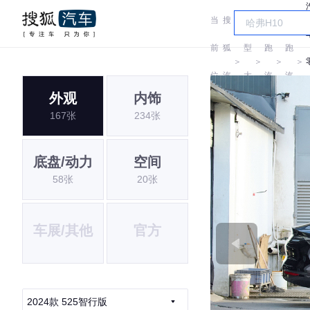
当
搜
车
零
零
前
狐
型
跑
跑
＞
＞
＞
＞
位
汽
大
汽
汽
外观
内饰
置:
车
全
车
车
167张
234张
底盘/动力
空间
58张
20张
车展/其他
官方
2024款 525智行版