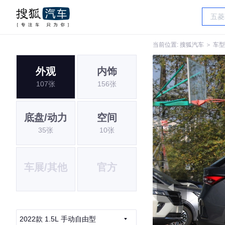
当前位置:
搜狐汽车
＞
车型
外观
内饰
107张
156张
底盘/动力
空间
35张
10张
车展/其他
官方
2022款 1.5L 手动自由型