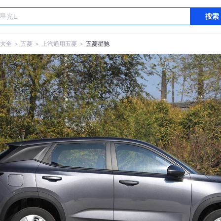
搜索
大全
＞
五菱
＞
上汽通用五菱
＞
五菱星驰