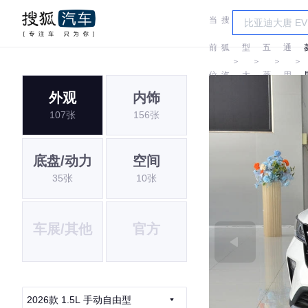
当
搜
车
汽
前
狐
型
五
通
＞
＞
＞
＞
位
汽
大
菱
用
外观
内饰
置:
车
全
五
107张
156张
菱
底盘/动力
空间
35张
10张
车展/其他
官方
2026款 1.5L 手动自由型