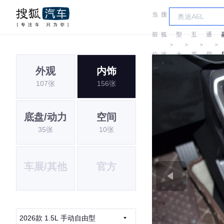
当
搜
车
汽
前
狐
型
五
通
＞
＞
＞
＞
位
汽
大
菱
用
外观
内饰
置:
车
全
五
107张
156张
菱
底盘/动力
空间
35张
10张
车展/其他
官方
2026款 1.5L 手动自由型