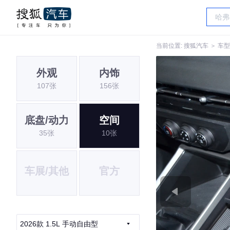
当前位置:
搜狐汽车
＞
车型
外观
内饰
107张
156张
底盘/动力
空间
35张
10张
车展/其他
官方
2026款 1.5L 手动自由型