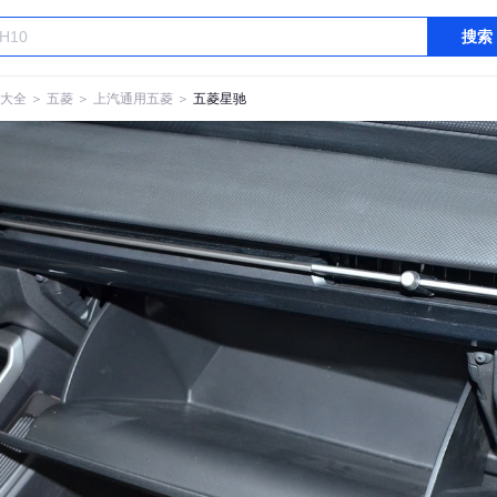
搜索
大全
＞
五菱
＞
上汽通用五菱
＞
五菱星驰