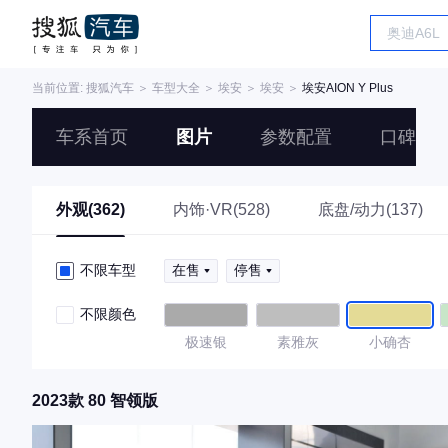
当前位置:
搜狐汽车
＞
车型大全
＞
埃安
＞
埃安
＞
埃安AION Y Plus
车系首页
图片
参数配置
口碑
外观(362)
内饰·VR(528)
底盘/动力(137)
不限车型
在售
停售
不限颜色
极速银
素雅灰
小确杏
2023款 80 智领版