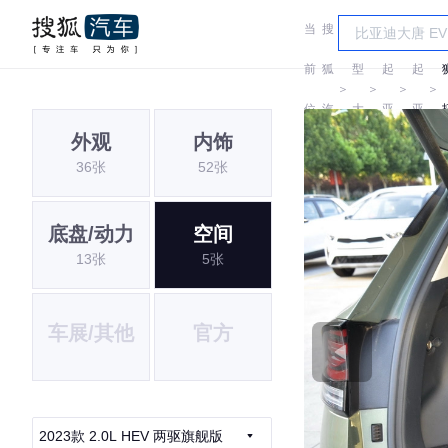
当
搜
车
前
狐
型
起
起
＞
＞
＞
＞
位
汽
大
亚
亚
外观
内饰
置:
车
全
36张
52张
底盘/动力
空间
13张
5张
车展/其他
官方
2023款 2.0L HEV 两驱旗舰版