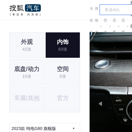
当
搜
车
捷
捷
前
狐
型
尼
尼
＞
＞
＞
＞
位
汽
大
赛
赛
外观
内饰
置:
车
全
思
思
42张
83张
底盘/动力
空间
15张
5张
车展/其他
官方
2023款 纯电G80 旗舰版