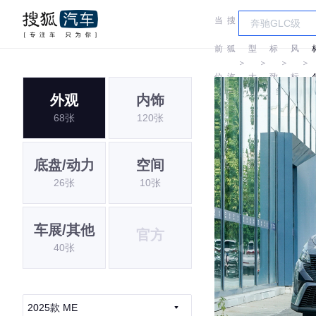
当
搜
车
东
前
狐
型
标
风
＞
＞
＞
＞
位
汽
大
致
标
外观
内饰
置:
车
全
致
68张
120张
底盘/动力
空间
26张
10张
车展/其他
官方
40张
2025款 ME